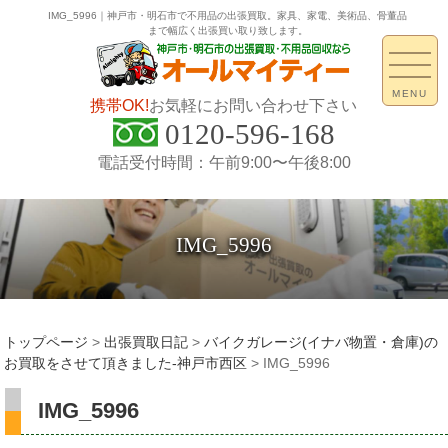
IMG_5996｜神戸市・明石市で不用品の出張買取。家具、家電、美術品、骨董品
まで幅広く出張買い取り致します。
MENU
携帯OK!
お気軽にお問い合わせ下さい
0120-596-168
電話受付時間：午前9:00〜午後8:00
IMG_5996
トップページ
>
出張買取日記
>
バイクガレージ(イナバ物置・倉庫)の
お買取をさせて頂きました-神戸市西区
>
IMG_5996
IMG_5996