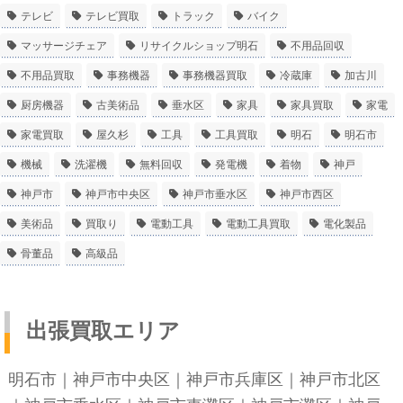
テレビ
テレビ買取
トラック
バイク
マッサージチェア
リサイクルショップ明石
不用品回収
不用品買取
事務機器
事務機器買取
冷蔵庫
加古川
厨房機器
古美術品
垂水区
家具
家具買取
家電
家電買取
屋久杉
工具
工具買取
明石
明石市
機械
洗濯機
無料回収
発電機
着物
神戸
神戸市
神戸市中央区
神戸市垂水区
神戸市西区
美術品
買取り
電動工具
電動工具買取
電化製品
骨董品
高級品
出張買取エリア
明石市
｜
神戸市中央区
｜
神戸市兵庫区
｜
神戸市北区