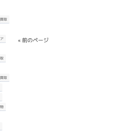
買取
ア
« 前のページ
取
買取
物