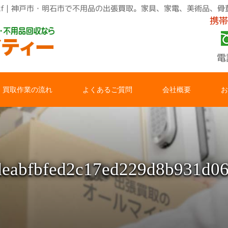
8b931d06b2f｜神戸市・明石市で不用品の出張買取。家具、家電、美
携帯
電
買取作業の流れ
よくあるご質問
会社概要
お
deabfbfed2c17ed229d8b931d06