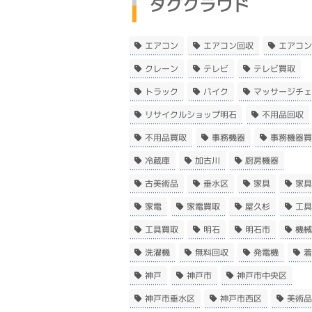
タグクラウド
エアコン
エアコン回収
エアコン
クレーン
テレビ
テレビ買取
トラック
バイク
マッサージチェ
リサイクルショップ明石
不用品回収
不用品買取
事務機器
事務機器買
冷蔵庫
加古川
厨房機器
古美術品
垂水区
家具
家具
家電
家電買取
屋久杉
工具
工具買取
明石
明石市
機械
洗濯機
無料回収
発電機
着
神戸
神戸市
神戸市中央区
神戸市垂水区
神戸市西区
美術品