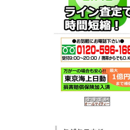
バイクガレージ
神戸市西区
(イナバ物置・倉
転車の回収
庫)のお買取をさ
今日は神戸
せて頂きました-
区のお客様
神戸市西区
自転車の回
神戸市西区のお
頼を頂き出
客様から買取依
ました。 も
頼を頂戴し、回
随分と以前か 
収作業にお伺い
いたしました。
この記事を読む >
今回は使用頻 ...
この記事を読む >