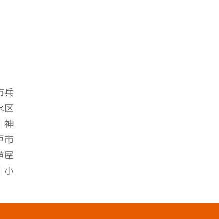
市兵
水区
｜
神
戸市
芦屋
｜小