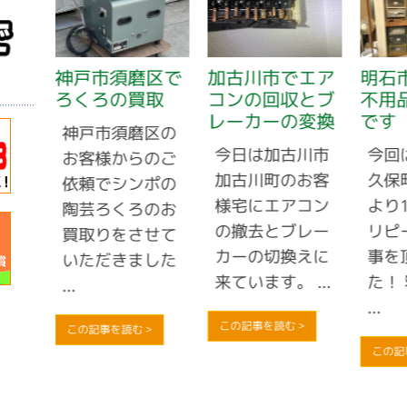
で自
神戸市須磨区で
加古川市でエア
明石
ろくろの買取
コンの回収とブ
不用
レーカーの変換
です
市西
神戸市須磨区の
今日は加古川市
今回
より
お客様からのご
加古川町のお客
久保
収依
依頼でシンポの
様宅にエアコン
より
動し
陶芸ろくろのお
の撤去とブレー
リピ
う、
買取りをさせて
カーの切換えに
事を
...
いただきました
来ています。 ...
た！
...
...
この記事を読む >
この記事を読む >
この記