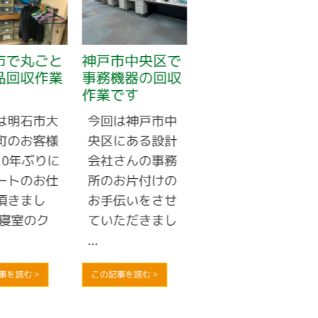
市で丸ごと
神戸市中央区で
神戸市長田区で
品回収作業
事務機器の回収
業務用エアコン
作業です
のお買取りです
は明石市大
今回は神戸市中
電気工事店のお
町のお客様
央区にある設計
客様から業務用
10年ぶりに
会社さんの事務
エアコンが不要
ートのお仕
所のお片付けの
になったとのご
頂きまし
お手伝いをさせ
連絡があり、お
 寝室のク
ていただきまし
見積りさせてい
...
...
事を読む >
この記事を読む >
この記事を読む >