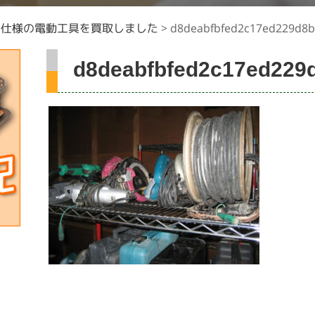
ロ仕様の電動工具を買取しました
>
d8deabfbfed2c17ed229d8b
d8deabfbfed2c17ed229