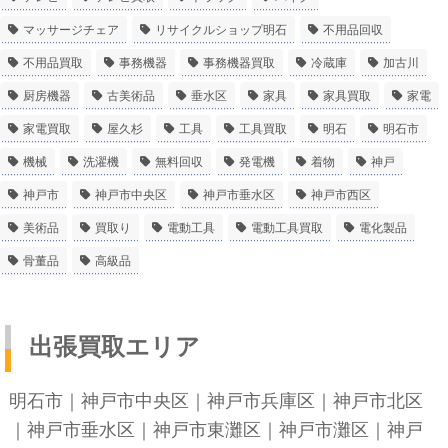
マッサージチェア
リサイクルショップ明石
不用品回収
不用品買取
事務機器
事務機器買取
冷蔵庫
加古川
厨房機器
古美術品
垂水区
家具
家具買取
家電
家電買取
屋久杉
工具
工具買取
明石
明石市
機械
洗濯機
無料回収
発電機
着物
神戸
神戸市
神戸市中央区
神戸市垂水区
神戸市西区
美術品
買取り
電動工具
電動工具買取
電化製品
骨董品
高級品
出張買取エリア
明石市
｜
神戸市中央区
｜
神戸市兵庫区
｜
神戸市北区
｜
神戸市垂水区
｜
神戸市東灘区
｜
神戸市灘区
｜
神戸