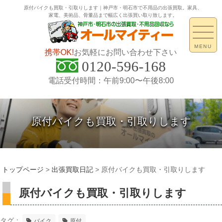
原付バイクも買取・引取りします｜神戸市・明石市で不用品の出張買取。家具、
家電、美術品、骨董品まで幅広く出張買い取り致します。
MENU
携帯OK!
お気軽にお問い合わせ下さい
0120-596-168
電話受付時間：午前9:00〜午後8:00
原付バイクも買取・引取りします
トップページ
>
出張買取日記
>
原付バイクも買取・引取りします
原付バイクも買取・引取りします
タグ：
バイク
原付