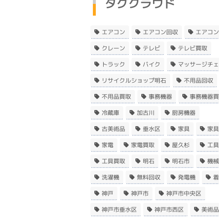
タグクラウド
エアコン
エアコン回収
エアコン
クレーン
テレビ
テレビ買取
トラック
バイク
マッサージチェ
リサイクルショップ明石
不用品回収
不用品買取
事務機器
事務機器買
冷蔵庫
加古川
厨房機器
古美術品
垂水区
家具
家具
家電
家電買取
屋久杉
工具
工具買取
明石
明石市
機械
洗濯機
無料回収
発電機
着
神戸
神戸市
神戸市中央区
神戸市垂水区
神戸市西区
美術品