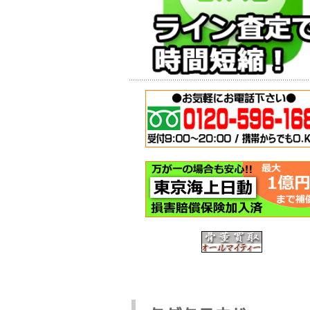
バイクガレージ
神戸市西区
(イナバ物置・倉
転車の回収
庫)のお買取をさ
今日は神戸
せて頂きました-
区のお客様
神戸市西区
自転車の回
神戸市西区のお
頼を頂き出
客様から買取依
ました。 も
頼を頂戴し、回
随分と以前か 
収作業にお伺い
いたしました。
この記事を読む >
今回は使用頻 ...
この記事を読む >