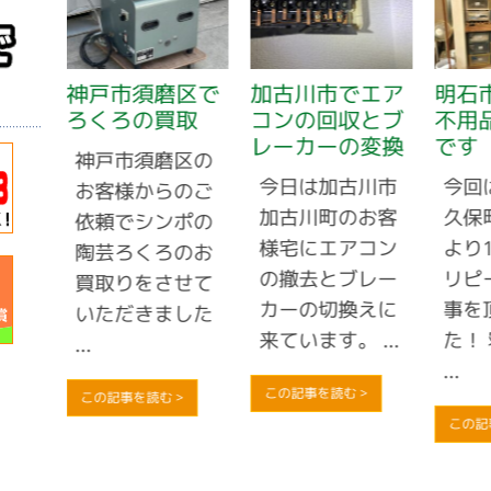
で自
神戸市須磨区で
加古川市でエア
明石
ろくろの買取
コンの回収とブ
不用
レーカーの変換
です
市西
神戸市須磨区の
今日は加古川市
今回
より
お客様からのご
加古川町のお客
久保
収依
依頼でシンポの
様宅にエアコン
より
動し
陶芸ろくろのお
の撤去とブレー
リピ
う、
買取りをさせて
カーの切換えに
事を
...
いただきました
来ています。 ...
た！
...
...
この記事を読む >
この記事を読む >
この記