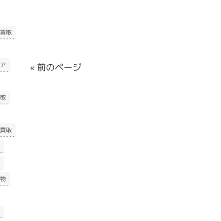
買取
ア
« 前のページ
取
買取
物