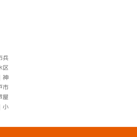
市兵
水区
｜
神
戸市
芦屋
｜小