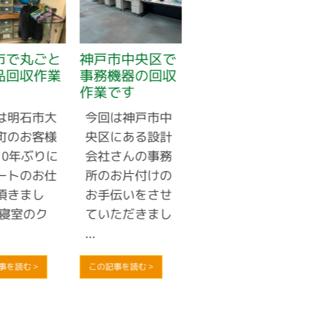
市で丸ごと
神戸市中央区で
神戸市長田区で
品回収作業
事務機器の回収
業務用エアコン
作業です
のお買取りです
は明石市大
今回は神戸市中
電気工事店のお
町のお客様
央区にある設計
客様から業務用
10年ぶりに
会社さんの事務
エアコンが不要
ートのお仕
所のお片付けの
になったとのご
頂きまし
お手伝いをさせ
連絡があり、お
 寝室のク
ていただきまし
見積りさせてい
...
...
事を読む >
この記事を読む >
この記事を読む >