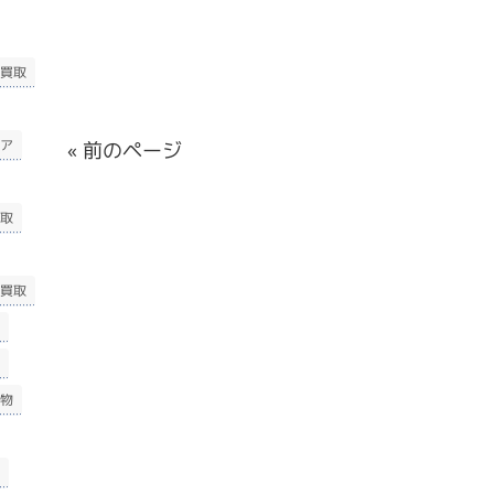
買取
ア
« 前のページ
取
買取
物