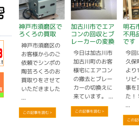
で自
神戸市須磨区で
加古川市でエア
明石
ろくろの買取
コンの回収とブ
不用
レーカーの変換
です
市西
神戸市須磨区の
今日は加古川市
今回
より
お客様からのご
加古川町のお客
久保
収依
依頼でシンポの
様宅にエアコン
より
動し
陶芸ろくろのお
の撤去とブレー
リピ
う、
買取りをさせて
カーの切換えに
事を
...
いただきました
来ています。 ...
た！
...
...
この記事を読む >
この記事を読む >
この記