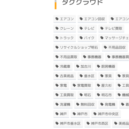
タグクラウド
エアコン
エアコン回収
エアコン
クレーン
テレビ
テレビ買取
トラック
バイク
マッサージチェ
リサイクルショップ明石
不用品回収
不用品買取
事務機器
事務機器買
冷蔵庫
加古川
厨房機器
古美術品
垂水区
家具
家具
家電
家電買取
屋久杉
工具
工具買取
明石
明石市
機械
洗濯機
無料回収
発電機
着
神戸
神戸市
神戸市中央区
神戸市垂水区
神戸市西区
美術品