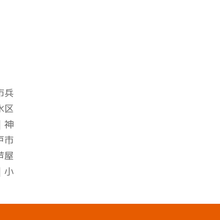
市兵
水区
｜
神
戸市
芦屋
｜小