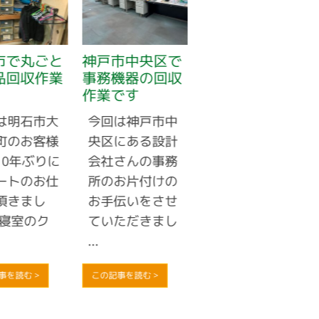
市で丸ごと
神戸市中央区で
神戸市長田区で
品回収作業
事務機器の回収
業務用エアコン
作業です
のお買取りです
は明石市大
今回は神戸市中
電気工事店のお
町のお客様
央区にある設計
客様から業務用
10年ぶりに
会社さんの事務
エアコンが不要
ートのお仕
所のお片付けの
になったとのご
頂きまし
お手伝いをさせ
連絡があり、お
 寝室のク
ていただきまし
見積りさせてい
...
...
事を読む >
この記事を読む >
この記事を読む >