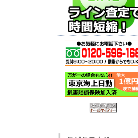
バイクガレージ
神戸市西区
(イナバ物置・倉
転車の回収
庫)のお買取をさ
今日は神戸
せて頂きました-
区のお客様
神戸市西区
自転車の回
神戸市西区のお
頼を頂き出
客様から買取依
ました。 も
頼を頂戴し、回
随分と以前か 
収作業にお伺い
いたしました。
この記事を読む >
今回は使用頻 ...
この記事を読む >