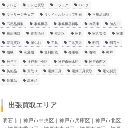
テレビ
テレビ買取
トラック
バイク
マッサージチェア
リサイクルショップ明石
不用品回収
不用品買取
事務機器
事務機器買取
冷蔵庫
加古川
厨房機器
古美術品
垂水区
家具
家具買取
家電
家電買取
屋久杉
工具
工具買取
明石
明石市
機械
洗濯機
無料回収
発電機
着物
神戸
神戸市
神戸市中央区
神戸市垂水区
神戸市西区
美術品
買取り
電動工具
電動工具買取
電化製品
骨董品
高級品
出張買取エリア
明石市
｜
神戸市中央区
｜
神戸市兵庫区
｜
神戸市北区