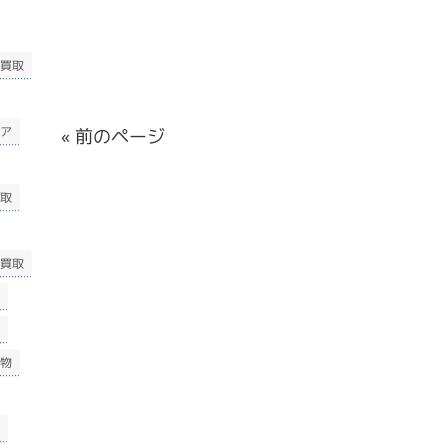
買取
ア
« 前のページ
取
買取
物