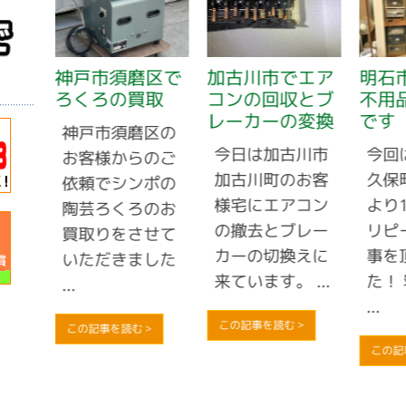
で自
神戸市須磨区で
加古川市でエア
明石
ろくろの買取
コンの回収とブ
不用
レーカーの変換
です
市西
神戸市須磨区の
今日は加古川市
今回
より
お客様からのご
加古川町のお客
久保
収依
依頼でシンポの
様宅にエアコン
より
動し
陶芸ろくろのお
の撤去とブレー
リピ
う、
買取りをさせて
カーの切換えに
事を
...
いただきました
来ています。 ...
た！
...
...
この記事を読む >
この記事を読む >
この記