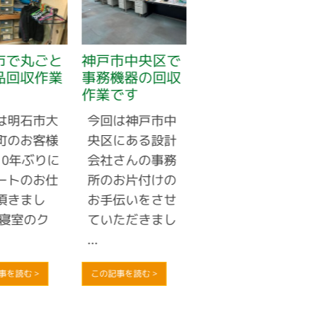
市で丸ごと
神戸市中央区で
神戸市長田区で
品回収作業
事務機器の回収
業務用エアコン
作業です
のお買取りです
は明石市大
今回は神戸市中
電気工事店のお
町のお客様
央区にある設計
客様から業務用
10年ぶりに
会社さんの事務
エアコンが不要
ートのお仕
所のお片付けの
になったとのご
頂きまし
お手伝いをさせ
連絡があり、お
 寝室のク
ていただきまし
見積りさせてい
...
...
事を読む >
この記事を読む >
この記事を読む >