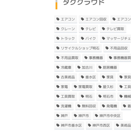
タグクラウド
エアコン
エアコン回収
エアコン
クレーン
テレビ
テレビ買取
トラック
バイク
マッサージチェ
リサイクルショップ明石
不用品回収
不用品買取
事務機器
事務機器買
冷蔵庫
加古川
厨房機器
古美術品
垂水区
家具
家具
家電
家電買取
屋久杉
工具
工具買取
明石
明石市
機械
洗濯機
無料回収
発電機
着
神戸
神戸市
神戸市中央区
神戸市垂水区
神戸市西区
美術品