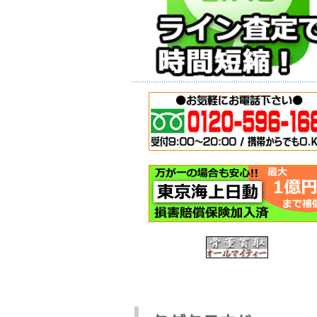
バイクガレージ
神戸市西区
(イナバ物置・倉
転車の回収
庫)のお買取をさ
今日は神戸
せて頂きました-
区のお客様
神戸市西区
自転車の回
神戸市西区のお
頼を頂き出
客様から買取依
ました。 も
頼を頂戴し、回
随分と以前か 
収作業にお伺い
いたしました。
この記事を読む >
今回は使用頻 ...
この記事を読む >