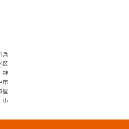
市兵
水区
｜
神
戸市
芦屋
｜小