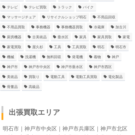
テレビ
テレビ買取
トラック
バイク
マッサージチェア
リサイクルショップ明石
不用品回収
不用品買取
事務機器
事務機器買取
冷蔵庫
加古川
厨房機器
古美術品
垂水区
家具
家具買取
家電
家電買取
屋久杉
工具
工具買取
明石
明石市
機械
洗濯機
無料回収
発電機
着物
神戸
神戸市
神戸市中央区
神戸市垂水区
神戸市西区
美術品
買取り
電動工具
電動工具買取
電化製品
骨董品
高級品
出張買取エリア
明石市
｜
神戸市中央区
｜
神戸市兵庫区
｜
神戸市北区