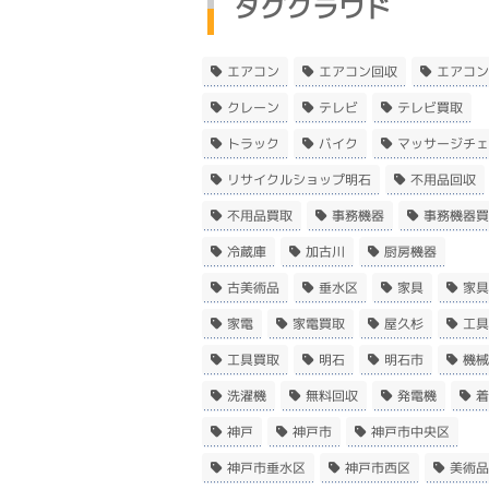
タグクラウド
エアコン
エアコン回収
エアコン
クレーン
テレビ
テレビ買取
トラック
バイク
マッサージチェ
リサイクルショップ明石
不用品回収
不用品買取
事務機器
事務機器買
冷蔵庫
加古川
厨房機器
古美術品
垂水区
家具
家具
家電
家電買取
屋久杉
工具
工具買取
明石
明石市
機械
洗濯機
無料回収
発電機
着
神戸
神戸市
神戸市中央区
神戸市垂水区
神戸市西区
美術品