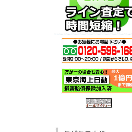
バイクガレージ
神戸市西区
(イナバ物置・倉
転車の回収
庫)のお買取をさ
今日は神戸
せて頂きました-
区のお客様
神戸市西区
自転車の回
神戸市西区のお
頼を頂き出
客様から買取依
ました。 も
頼を頂戴し、回
随分と以前か 
収作業にお伺い
いたしました。
この記事を読む >
今回は使用頻 ...
この記事を読む >