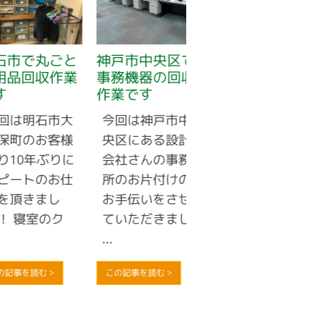
市で丸ごと
神戸市中央区で
神戸市長田区で
品回収作業
事務機器の回収
業務用エアコン
作業です
のお買取りです
は明石市大
今回は神戸市中
電気工事店のお
町のお客様
央区にある設計
客様から業務用
10年ぶりに
会社さんの事務
エアコンが不要
ートのお仕
所のお片付けの
になったとのご
頂きまし
お手伝いをさせ
連絡があり、お
 寝室のク
ていただきまし
見積りさせてい
...
...
事を読む >
この記事を読む >
この記事を読む >