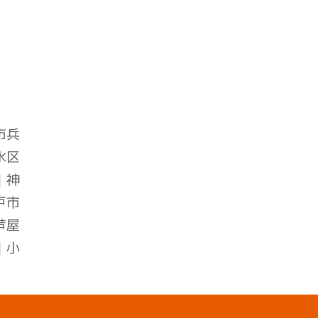
市兵
水区
｜
神
戸市
芦屋
｜小