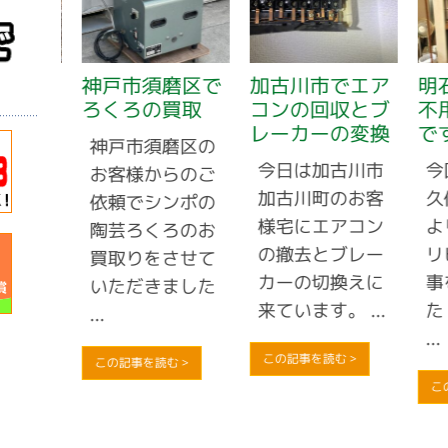
で自
神戸市須磨区で
加古川市でエア
明石
ろくろの買取
コンの回収とブ
不用
レーカーの変換
です
市西
神戸市須磨区の
今日は加古川市
今回
より
お客様からのご
加古川町のお客
久保
収依
依頼でシンポの
様宅にエアコン
より
動し
陶芸ろくろのお
の撤去とブレー
リピ
う、
買取りをさせて
カーの切換えに
事を
...
いただきました
来ています。 ...
た！
...
...
この記事を読む >
この記事を読む >
この記