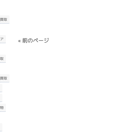
買取
ア
« 前のページ
取
買取
物