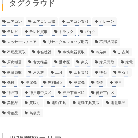
タグクラウド
エアコン
エアコン回収
エアコン買取
クレーン
テレビ
テレビ買取
トラック
バイク
マッサージチェア
リサイクルショップ明石
不用品回収
不用品買取
事務機器
事務機器買取
冷蔵庫
加古川
厨房機器
古美術品
垂水区
家具
家具買取
家電
家電買取
屋久杉
工具
工具買取
明石
明石市
機械
洗濯機
無料回収
発電機
着物
神戸
神戸市
神戸市中央区
神戸市垂水区
神戸市西区
美術品
買取り
電動工具
電動工具買取
電化製品
骨董品
高級品