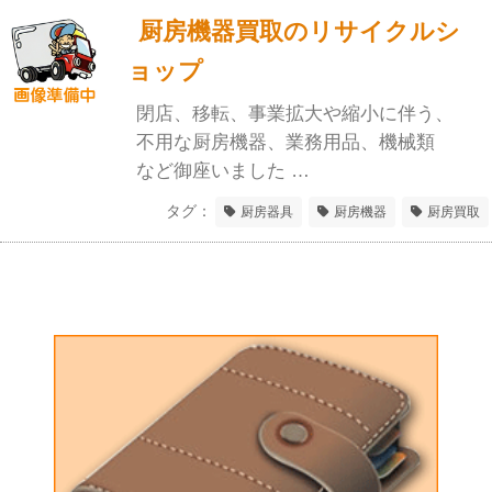
厨房機器買取のリサイクルシ
ョップ
閉店、移転、事業拡大や縮小に伴う、
不用な厨房機器、業務用品、機械類
など御座いました …
タグ：
厨房器具
厨房機器
厨房買取