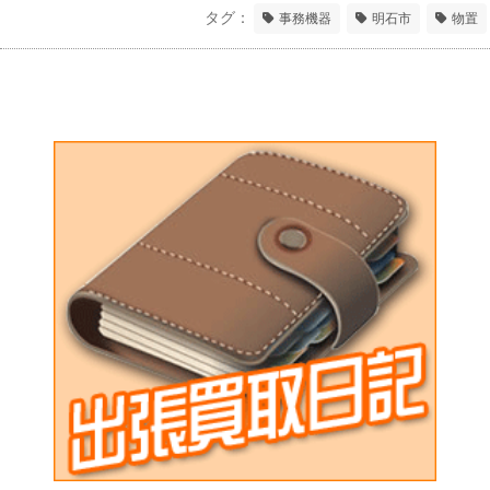
タグ：
事務機器
明石市
物置