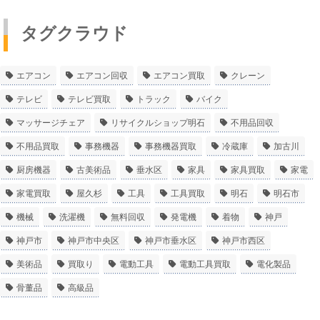
タグクラウド
エアコン
エアコン回収
エアコン買取
クレーン
テレビ
テレビ買取
トラック
バイク
マッサージチェア
リサイクルショップ明石
不用品回収
不用品買取
事務機器
事務機器買取
冷蔵庫
加古川
厨房機器
古美術品
垂水区
家具
家具買取
家電
家電買取
屋久杉
工具
工具買取
明石
明石市
機械
洗濯機
無料回収
発電機
着物
神戸
神戸市
神戸市中央区
神戸市垂水区
神戸市西区
美術品
買取り
電動工具
電動工具買取
電化製品
骨董品
高級品