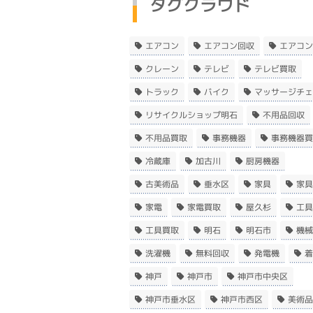
タグクラウド
エアコン
エアコン回収
エアコン
クレーン
テレビ
テレビ買取
トラック
バイク
マッサージチェ
リサイクルショップ明石
不用品回収
不用品買取
事務機器
事務機器買
冷蔵庫
加古川
厨房機器
古美術品
垂水区
家具
家具
家電
家電買取
屋久杉
工具
工具買取
明石
明石市
機械
洗濯機
無料回収
発電機
着
神戸
神戸市
神戸市中央区
神戸市垂水区
神戸市西区
美術品