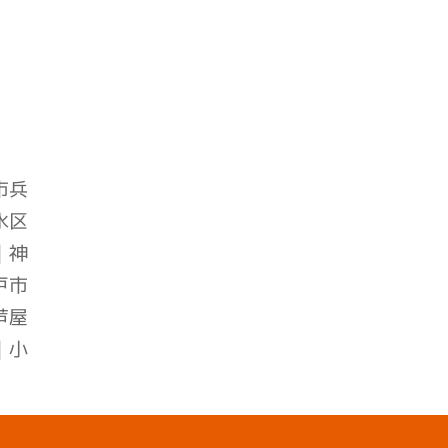
市兵
水区
｜
神
戸市
芦屋
｜小