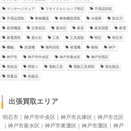
マッサージチェア
リサイクルショップ明石
不用品回収
不用品買取
事務機器
事務機器買取
冷蔵庫
加古川
厨房機器
古美術品
垂水区
家具
家具買取
家電
家電買取
屋久杉
工具
工具買取
明石
明石市
機械
洗濯機
無料回収
発電機
着物
神戸
神戸市
神戸市中央区
神戸市垂水区
神戸市西区
美術品
買取り
電動工具
電動工具買取
電化製品
骨董品
高級品
出張買取エリア
明石市
｜
神戸市中央区
｜
神戸市兵庫区
｜
神戸市北区
｜
神戸市垂水区
｜
神戸市東灘区
｜
神戸市灘区
｜
神戸